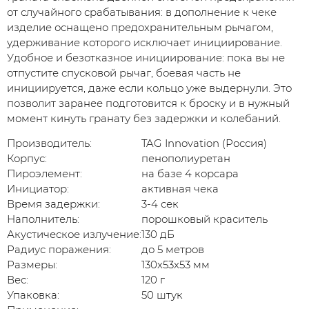
от случайного срабатывания: в дополнение к чеке
изделие оснащено предохранительным рычагом,
удерживание которого исключает инициирование.
Удобное и безотказное инициирование: пока вы не
отпустите спусковой рычаг, боевая часть не
инициируется, даже если кольцо уже выдернули. Это
позволит заранее подготовится к броску и в нужный
момент кинуть гранату без задержки и колебаний.
Производитель:
TAG Innovation (Россия)
Корпус:
пенополиуретан
Пироэлемент:
на базе 4 корсара
Инициатор:
активная чека
Время задержки:
3-4 сек
Наполнитель:
порошковый краситель
Акустическое излучение:
130 дБ
Радиус поражения:
до 5 метров
Размеры:
130x53x53 мм
Вес:
120 г
Упаковка:
50 штук