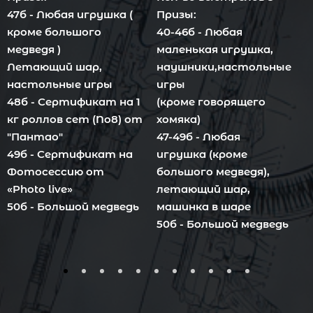
47б - Любая игрушка (
Призы:
П
кроме большого
40-46б - Любая
4
медведя )
маленькая игрушка,
с
Летающий шар,
наушники,настольные
в
настольные игры
игры
4
48б - Сертификат на 1
(кроме говорящего
с
кг роллов сет (No8) от
хомяка)
н
"Пантао"
47-49б - Любая
4
49б - Сертификат на
игрушка (кроме
к
Фотосессию от
большого медведя),
«Photo live»
летающий шар,
5
50б - Большой медведь
машинка в шаре
c
50б - Большой медведь