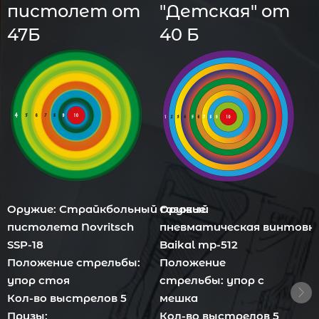
пистолет от
"Детская" от
47Б
40 Б
Оружие: Страйкбольный газовый
Оружие:
О
пистолета Novritsch
пневматическая винтовк
SSP-18
Baikal mp-512
Положение стрельбы:
Положение
B
упор стоя
стрельбы: упор с
П
Кол-во выстрелов 5
мешка
у
Призы:
Кол-во выстрелов 5
К