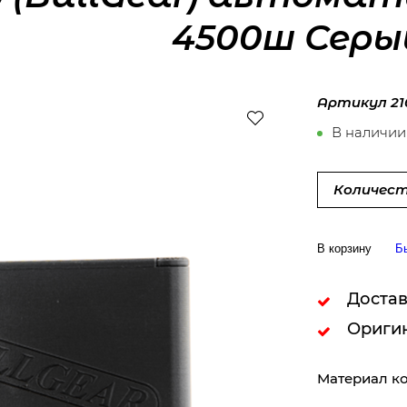
4500ш Серы
Артикул
21
В наличии
Количест
В корзину
Б
Достав
Ориги
Материал ко