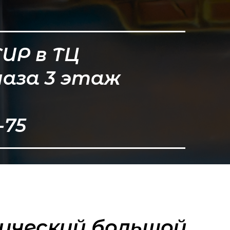
ТИР в ТЦ
лаза 3 этаж
-75
тический большой