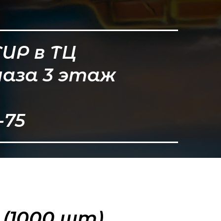
ТИР в ТЦ
лаза 3 этаж
-75
 (1000 шт)