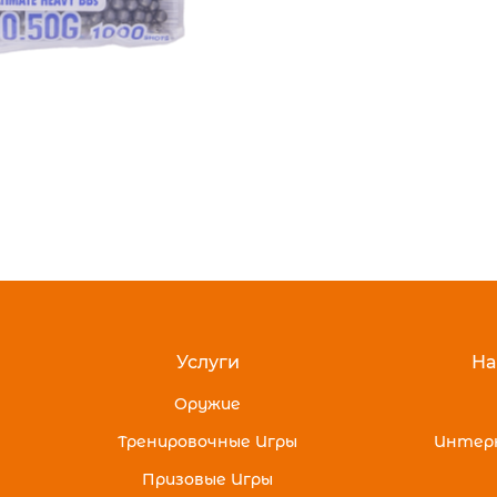
Услуги
На
Оружие
Тренировочные Игры
Интер
Призовые Игры